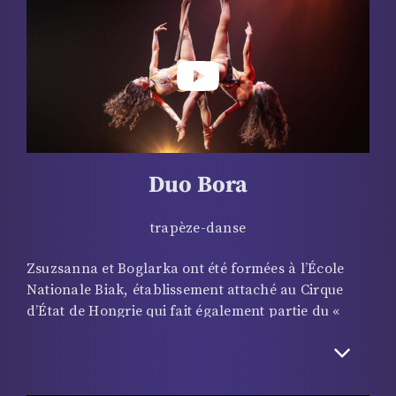
partenaires à la crinière flamboyante. Un tableau
tout en tendresse qui cache cependant des heures
d’entraînement…
Duo Bora
trapèze-danse
Zsuzsanna et Boglarka ont été formées à l’École
Nationale Biak, établissement attaché au Cirque
d’État de Hongrie qui fait également partie du «
Capital Circus de Budapest » où se déroule tous les
deux ans un Festival International mondialement
réputé. Le duo y a d’ailleurs décroché une