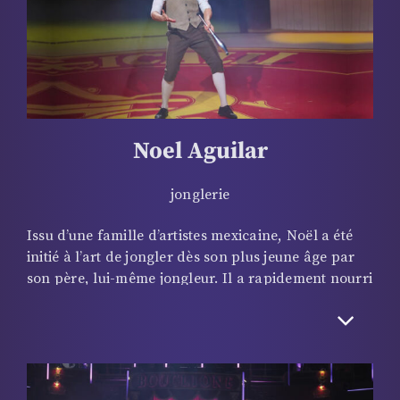
Noel Aguilar
jonglerie
Issu d’une famille d’artistes mexicaine, Noël a été
initié à l’art de jongler dès son plus jeune âge par
son père, lui-même jongleur. Il a rapidement nourri
une passion pour cette discipline qu’il a peaufinée
jusqu’à la perfection. Ses performances sont
saluées partout dans le monde pour sa dextérité, sa
technicité parfaite et son énergie débordante. En
2019, le festival international du cirque de monte