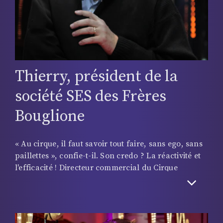
Thierry, président de la
société SES des Frères
Bouglione
« Au cirque, il faut savoir tout faire, sans ego, sans
paillettes », confie-t-il. Son credo ? La réactivité et
l'efficacité ! Directeur commercial du Cirque
d'Hiver, Thierry Bouglione met un point d'honneur
à tout régler « comme du papier à musique ». Non
sans humour, il affirme : « Le cirque est le seul
métier que je connaisse qui permet de commencer
très jeune et de terminer vieux, sans se poser la