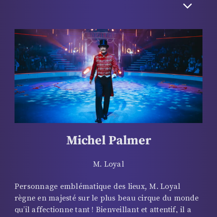
nous donner le grand frisson. A voir ces 6
acrobates, 1 fille et 5 garçons, dans les airs, on a
envie de les encourager en applaudissant à tout
rompre puis le silence se fait au moment crucial du
quadruple saut périlleux. Les regards sont alors
rivés vers le faîte du chapiteau et les cœurs battent
la chamade…
Michel Palmer
M. Loyal
Personnage emblématique des lieux, M. Loyal
règne en majesté sur le plus beau cirque du monde
qu’il affectionne tant ! Bienveillant et attentif, il a