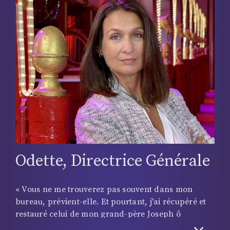
question de la reconversion ». Et il suit de très près
les carrières respectives de sa fille Victoria (hula
hoop) et de son fils Sampion (jonglerie,
claquettes...) qu'il encourage « en restant le plus
objectif possible ! »
Odette, Directrice Générale
« Vous ne me trouverez pas souvent dans mon
bureau, prévient-elle. Et pourtant, j'ai récupéré et
restauré celui de mon grand-père Joseph ô
combien symbolique ! » Être DG du Cirque d'Hiver
Bouglione, c'est gérer les 4 pôles de l'entreprise