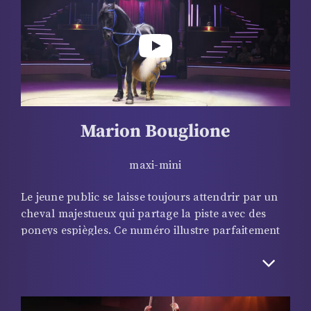
Carlo lui a décerné le prix spécial « Académie du
cirque d’État de Kiev »
Marion Bouglione
maxi-mini
Le jeune public se laisse toujours attendrir par un
cheval majestueux qui partage la piste avec des
poneys espiègles. Ce numéro illustre parfaitement
la complicité qui les unit à Marion Bouglione et
déclenche systématiquement sourires et
applaudissements. Avec patience et douceur,
l’artiste mène la danse et « joue » avec ses