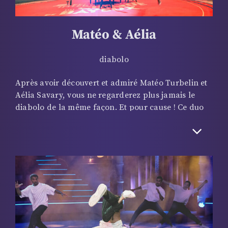
Matéo & Aélia
diabolo
Après avoir découvert et admiré Matéo Turbelin et
Aélia Savary, vous ne regarderez plus jamais le
diabolo de la même façon. Et pour cause ! Ce duo
magnétique repense complètement l’art de manier
le diabolo ! Une harmonie parfaitement réussie
entre acrobaties circassiennes et jeu subtil digne
des plus grands comédiens. Le numéro proposé sur
une musique d’anthologie, « Ces Gens-là » de
Jacques Brel, provoque une émotion intense que le
public n’est pas près d’oublier. La technique
irréprochable de Matéo et la grâce d’Aélia se
mêlent pour nous offrir des moments de pure