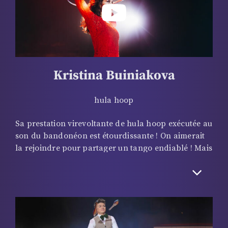
numéro, mais patatras… « Être clown est un
privilège, un rêve. » Et pour nous un bonheur !
Kristina Buiniakova
hula hoop
Sa prestation virevoltante de hula hoop exécutée au
son du bandonéon est étourdissante ! On aimerait
la rejoindre pour partager un tango endiablé ! Mais
il serait impossible de la suivre tant elle occupe tout
l’espace comme sur une piste de danse. L’artiste ne
fait qu’un avec son cerceau, partenaire à part
entière… Elle joue sur le contraste de sa chevelure
d’ébène et sa robe d’un rouge flamboyant pour
mettre le feu au Cirque d’Hiver.