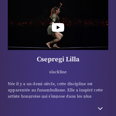
récompense. Ces deux jeunes artistes à la plastique
irréprochable nous proposent des exercices
audacieux et parfois périlleux au trapèze.
Csepregi Lilla
slackline
Née il y a un demi-siècle, cette discipline est
apparentée au funambulisme. Elle a inspiré cette
artiste hongroise qui s’impose dans les plus
grandes manifestations, comme le Festival
international du cirque de Wuqiao en Chine, l’un
des plus importants au monde ! À seulement 21