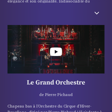
élégance et son originalité. Indissociable du
programme offert chaque saison, ce ballet de
prestige est composé de 6 filles et de 3 garçons,
sous la direction de la chorégraphe Heather
Lauren Gould. A en juger par la déferlante
d’applaudissements, à chacun de leur passage, ces
artistes venus du monde entier savent émerveiller
un public toujours conquis !
Le Grand Orchestre
de Pierre Pichaud
Chapeau bas à l’Orchestre du Cirque d’Hiver-