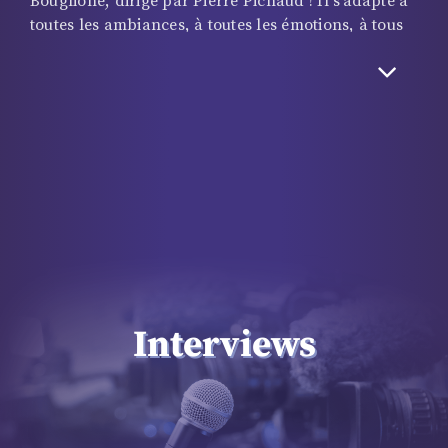
Bouglione, dirigé par Pierre Pichaud ! Il s’adapte à
toutes les ambiances, à toutes les émotions, à tous
les talents en accompagnant avec
maestria
chaque
numéro ! Qu’il soit exécuté en solo, en duo ou en
groupe… Les 10 musiciens sont de connivence avec
les artistes ; ils nous font vibrer à l’unisson, nous
emporte dans un tourbillon musical qui ne laisse
aucun répit. L’orchestre apporte indéniablement un
supplément d’âme au spectacle !
Interviews