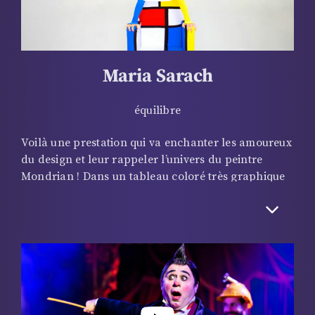
Maria Sarach
équilibre
Voilà une prestation qui va enchanter les amoureux
du design et leur rappeler l’univers du peintre
Mondrian ! Dans un tableau coloré très graphique
où costume de piste, escarpins, mobilier et
maquillage semblent se confondre, l’artiste flirte
avec l’équilibre et le contorsionniste et en explore
toutes les facettes. Cet exercice de style rare a été
conçu le chorégraphe italien Giulio Scatola qui fut
danseur dans les compagnies de Maurice Béjart et
de Pina Bausch. Avec ce numéro, Maria fait le tour
du monde et s’invite dans les festivals les plus