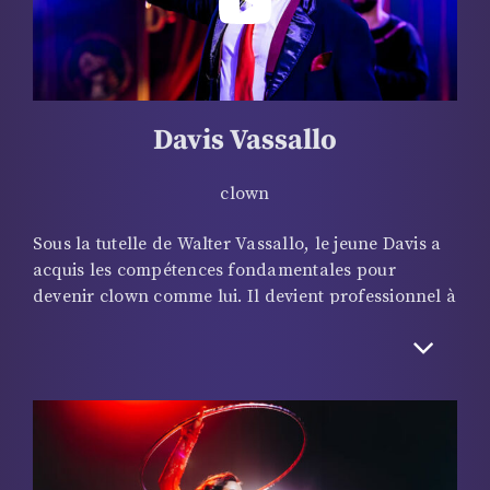
prestigieux.
Davis Vassallo
clown
Sous la tutelle de Walter Vassallo, le jeune Davis a
acquis les compétences fondamentales pour
devenir clown comme lui. Il devient professionnel à
7 ans et dès ses 5 ans, il se produit avec son père
dans le monde entier. Le duo fait un carton ! Avec
une partenaire bien patiente, vêtu d’une queue de
pie et cravaté de rouge, il s’improvise fildefériste…
au sol et fait mine d’avoir peur de tomber pour
mieux déclencher les rires des enfants… mais pas
que ! Il grimpe enfin à l’échelle pour exécuter son