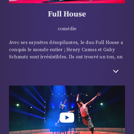
Full House
comédie
Avec ses saynètes désopilantes, le duo Full House a
conquis le monde entier ; Henry Camus et Gaby
Schmutz sont irrésistibles. Ils ont trouvé un ton, un
concept où leurs talents de comédiens-acrobates-
humoristes conjugués peuvent s’exprimer ! Simuler
une scène de ménage donne au tandem l’occasion
de jongler avec les objets les plus improbables ! Ils
savent aussi jouer du piano à quatre mains dans
des postions extravagantes… Gage de leur talent :
e
le 47
Festival International de Cirque de Monte
Carlo les a accueillis en 2025.