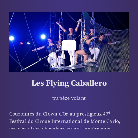
battant. Le Cirque d’Hiver résonne alors de ces airs
latinos qui invitent à la fête et incitent les
spectateurs à battre la mesure.
Les Flying Caballero
trapèze volant
e
Couronnés du Clown d’Or au prestigieux 47
Festival du Cirque International de Monte Carlo,
ces véritables chevaliers volants américains
d’origine mexicaine s’élancent de leur trapèze pour