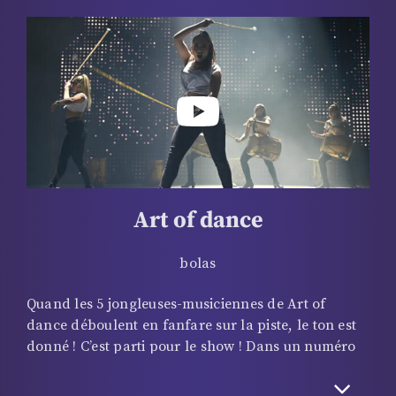
ans, Lilla Csepregi réalise des doubles sauts avant
et arrière sur la slackline, virevolte, tournoie, et
réalise des grands écarts sur son fil, qu’elle utilise
comme un trampoline. Mêlant sport et art du
cirque, elle fait preuve de dextérité et de grâce et
donne du fil à retordre au public qui, du regard,
peine à suivre ses figures exécutées sans aucun
temps mort !
Art of dance
bolas
Quand les 5 jongleuses-musiciennes de Art of
dance déboulent en fanfare sur la piste, le ton est
donné ! C’est parti pour le show ! Dans un numéro
magistral de bolas au rythme effréné, ces artistes
venues d’Argentine mènent la danse tambour