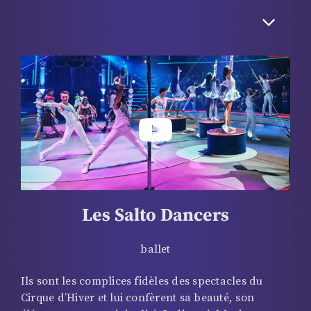
hâte d’accueillir le public, de lui présenter des
artistes internationaux prodigieux dont il connaît le
parcours et les prouesses sur le bout des doigts.
Peut-être lui confiera-t-il quelques secrets, comme
celui de la rénovation du Cirque d’Hiver qui
permettra à ce cirque mythique de retrouver son
faste d’antan, mais chuuut…
Les Salto Dancers
ballet
Ils sont les complices fidèles des spectacles du
Cirque d’Hiver et lui confèrent sa beauté, son