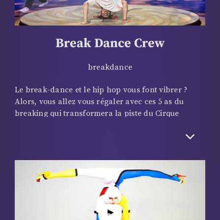
magie.
Break Dance Crew
breakdance
Le break-dance et le hip hop vous font vibrer ?
Alors, vous allez vous régaler avec ces 5 as du
breaking qui transformera la piste du Cirque
d’Hiver en parquet géant ! Ils ont entre 18 et 40 ans
et sont issus de l’univers urbain parisien ; ils vont
vous bluffer par leur rythme, leurs figures
acrobatiques endiablées. Quand elle ne se produit
pas dans des salles de spectacles, la troupe
propose jams et des battles d’enfer, mais aussi des
cours pour promouvoir cette culture qui s’est
développée dans le Bronx et qu’elle sert avec grand
talent !